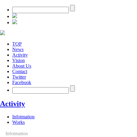
TOP
News
Activity
Vision
About Us
Contact
Twitter
Facebook
Activity
Infotmation
Works
Infotmation